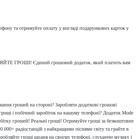
лефону та отримуйте оплату у вигляді подарункових карток у
ЙТЕ ГРОШІ! Єдиний грошовий додаток, який платить вам
мання грошей на стороні? Заробляти додаткові грошові
гроші і побічний заробіток на вашому телефоні? Додаток Mode
обітку грошей! Реальні гроші! Отримуйте гроші за безкоштовне
0 000+ радіостанцій з найкращими піснями світу та грайте в
Заробляйте гроші щодня на своєму телефоні, слухаючи музику і