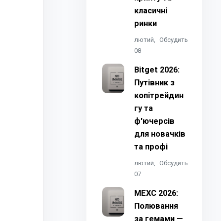
класичні
ринки
лютий,
Обсудить
08
Bitget 2026:
Путівник з
копітрейдин
гу та
ф'ючерсів
для новачків
та профі
лютий,
Обсудить
07
MEXC 2026:
Полювання
за гемами —