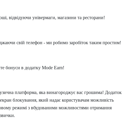
роші, відвідуючи універмаги, магазини та ресторани!
яджаючи свій телефон - ми робимо заробіток таким простим!
те бонуси в додатку Mode Earn!
узична платформа, яка винагороджує вас грошима! Додаток
екран блокування, який надає користувачам можливість
ковому режимі з вбудованими можливостями отримання
звички.