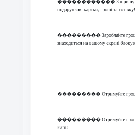
������������
Запрошуй
подарункові картки, гроші та готівку
���������
Заробляйте гро
знаходиться на вашому екрані блоку
���������
Отримуйте грош
���������
Отримуйте гроші
Earn!