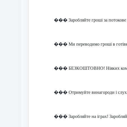
���
Заробляйте гроші за потокове 
���
Ми переводимо гроші в готівк
���
БЕЗКОШТОВНО! Ніяких коміс
���
Отримуйте винагороди і слух
���
Заробляйте на іграх! Заробляй