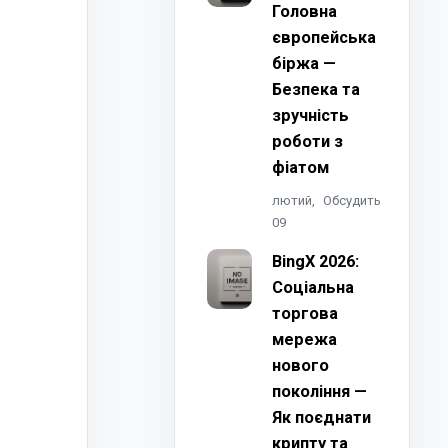
Головна
європейська
біржа —
Безпека та
зручність
роботи з
фіатом
лютий,
Обсудить
09
BingX 2026:
Соціальна
торгова
мережа
нового
покоління —
Як поєднати
крипту та