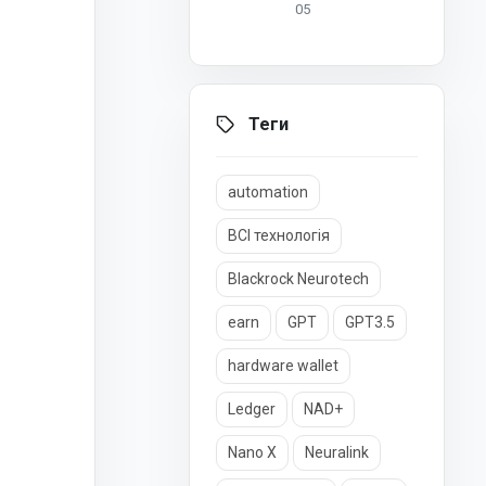
05
Теги
automation
BCI технологія
Blackrock Neurotech
earn
GPT
GPT3.5
hardware wallet
Ledger
NAD+
Nano X
Neuralink