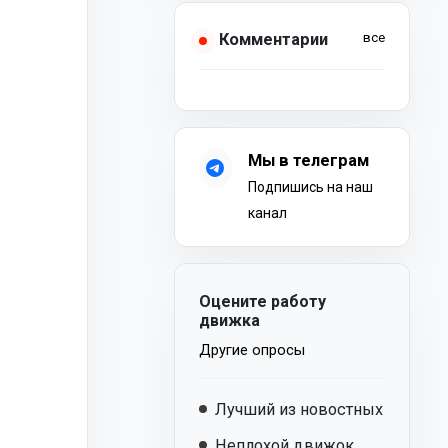
Комментарии
все
Мы в телеграм
Подпишись на наш
канал
Оцените работу
движка
Другие опросы
Лучший из новостных
Неплохой движок