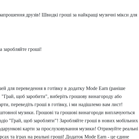
запрошення друзів! Швидкі гроші за найкращі музичні мікси для
а заробляйте гроші!
шей для переведення в готівку в додатку Mode Earn (раніше
и "Грай, щоб заробити", виберіть грошову винагороду або
рти, переведіть гроші в готівку, і ми надішлемо вам лист!
оштовної музики. Грошові та грошові винагороди виплачуються
адіо "Грай, щоб заробляти"! Заробляйте гроші в нових мобільних
подарункові карти за прослуховування музики! Отримуйте реальні
рсах та іграх на реальні гроші! Додаток Mode Earn - це єдине