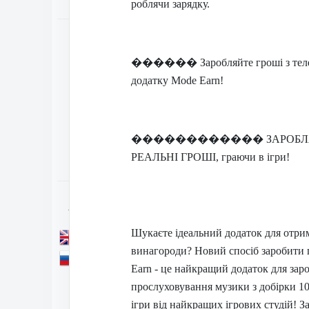
роблячи зарядку.
Меню сайта
������
Заробляйте гроші з те
Статті
28
додатку Mode Earn!
База сайтів
24
База телефонних
������������
ЗАРОБЛЯ
додатків
127
РЕАЛЬНІ ГРОШІ, граючи в ігри!
Язык сайта
Шукаєте ідеальний додаток для отри
English (en)
винагороди? Новий спосіб заробити 
Руский (ru)
Earn - це найкращий додаток для зар
прослуховування музики з добірки 10
ігри від найкращих ігрових студій! 