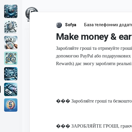
5Earn.com
Sofya
База телефонних додат
Make money & ear
Лента
{allcount}
Заробляйте гроші та отримуйте гроші 
Проекты
допомогою PayPal або подарункових к
Rewards) дає змогу заробляти реальні
Фриланс
Обсуждения
Свежее
���
Заробляйте гроші та безкошто
Уведомления
Статистика
���
ЗАРОБЛЯЙТЕ ГРОШІ, граючи в
ещё