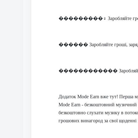
���������
‍♀️ Заробляйте г
������
Заробляйте гроші, зар
������������
Заробляй
Додаток Mode Earn вже тут! Перша м
Mode Earn - безкоштовний музичний 
безкоштовно слухати музику в пото
грошових винагород за свої щоденні 