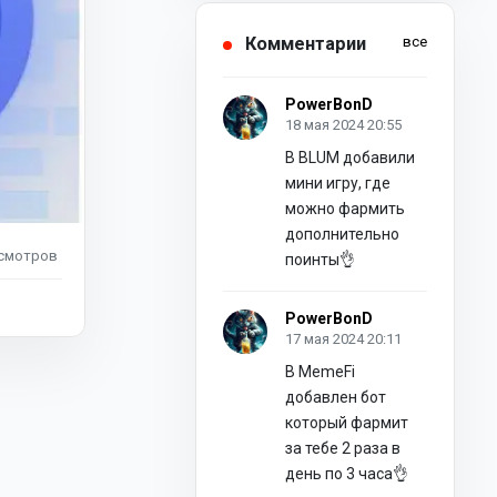
Комментарии
все
PowerBonD
18 мая 2024 20:55
В BLUM добавили
мини игру, где
можно фармить
дополнительно
смотров
поинты👌
PowerBonD
17 мая 2024 20:11
В MemeFi
добавлен бот
который фармит
за тебе 2 раза в
день по 3 часа👌