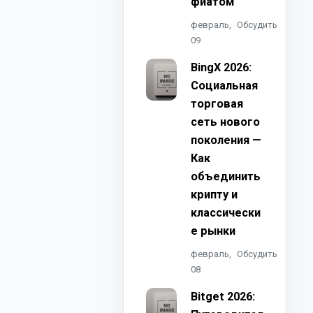
фиатом
февраль,
Обсудить
09
BingX 2026:
Социальная
торговая
сеть нового
поколения —
Как
объединить
крипту и
классически
е рынки
февраль,
Обсудить
08
Bitget 2026: