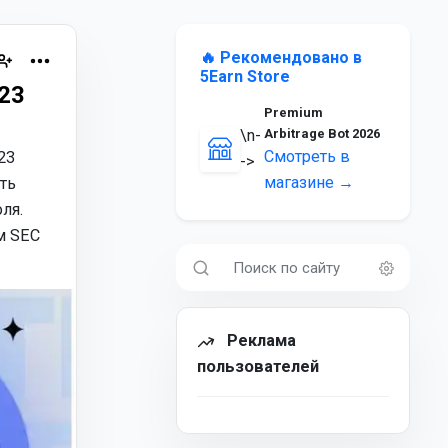
🔥 Рекомендовано в
5Earn Store
23
Premium
\n-
Arbitrage Bot 2026
Смотреть в
23
->
магазине →
ть
ля.
м SEC
Реклама
пользователей