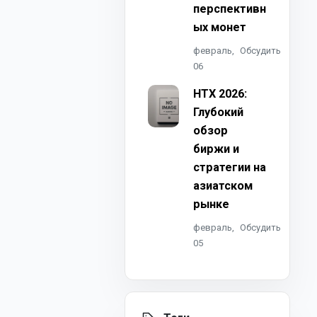
перспективн
ых монет
февраль,
Обсудить
06
HTX 2026:
Глубокий
обзор
биржи и
стратегии на
азиатском
рынке
февраль,
Обсудить
05