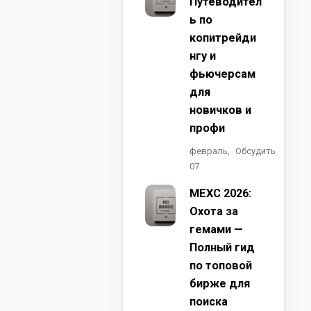
Путеводител
ь по
копитрейди
нгу и
фьючерсам
для
новичков и
профи
февраль,
Обсудить
07
MEXC 2026:
Охота за
гемами —
Полный гид
по топовой
бирже для
поиска