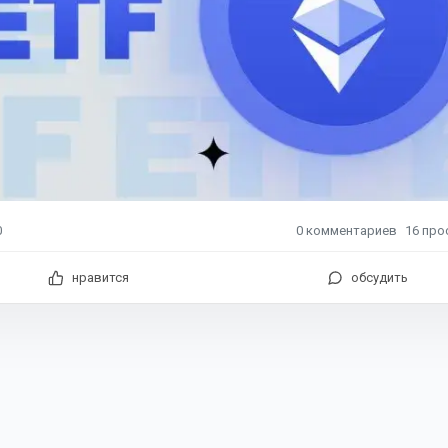
0
комментариев
16
про
0
нравится
обсудить