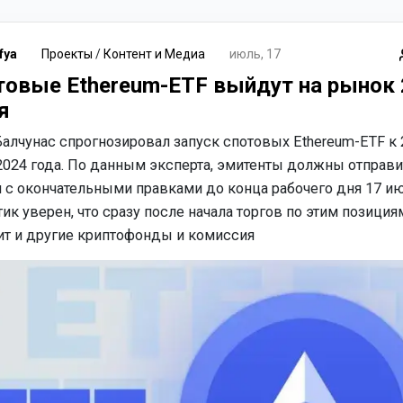
fya
Проекты
/
Контент и Медиа
июль, 17
товые Ethereum-ETF выйдут на рынок 
я
алчунас спрогнозировал запуск спотовых Ethereum-ETF к 
2024 года. По данным эксперта, эмитенты должны отправи
 с окончательными правками до конца рабочего дня 17 ию
ик уверен, что сразу после начала торгов по этим позиция
ит и другие криптофонды и комиссия