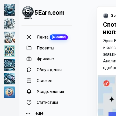
5Earn.com
So
Спо
июл
Лента
{allcount}
Эрик Б
июля 
Проекты
заявки
Фриланс
Аналит
одобр
Обсуждения
Свежее
Уведомления
Статистика
ещё