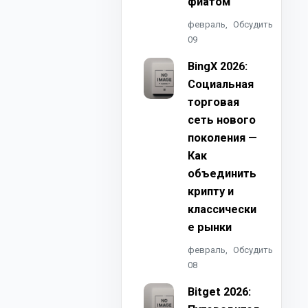
фиатом
февраль,
Обсудить
09
BingX 2026:
Социальная
торговая
сеть нового
поколения —
Как
объединить
крипту и
классически
е рынки
февраль,
Обсудить
08
Bitget 2026: