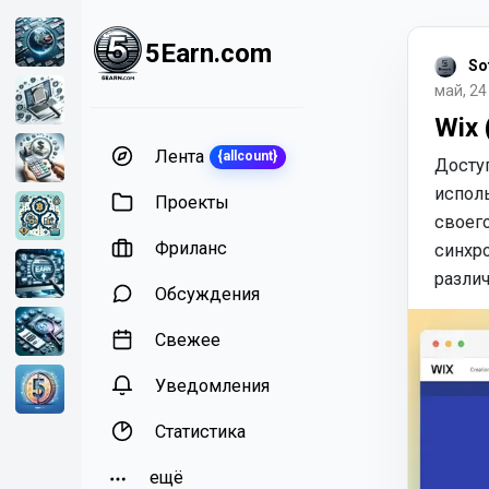
5Earn.com
So
май, 24
Wix 
Лента
{allcount}
Доступ
испол
Проекты
своег
Фриланс
синхро
различ
Обсуждения
Свежее
Уведомления
Статистика
ещё