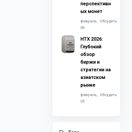
перспективн
ых монет
февраль,
Обсудить
06
HTX 2026:
Глубокий
обзор
биржи и
стратегии на
азиатском
рынке
февраль,
Обсудить
05