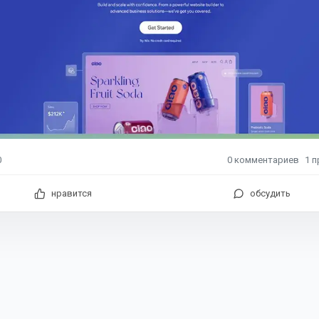
0
комментариев
1
п
0
нравится
обсудить