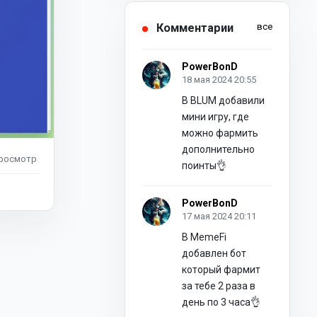
Комментарии
все
PowerBonD
18 мая 2024 20:55
В BLUM добавили
мини игру, где
можно фармить
дополнительно
росмотр
поинты👌
PowerBonD
17 мая 2024 20:11
В MemeFi
добавлен бот
который фармит
за тебе 2 раза в
день по 3 часа👌