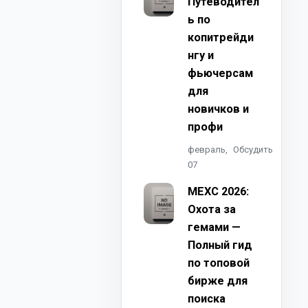
Путеводител
ь по
копитрейди
нгу и
фьючерсам
для
новичков и
профи
февраль,
Обсудить
07
MEXC 2026:
Охота за
гемами —
Полный гид
по топовой
бирже для
поиска