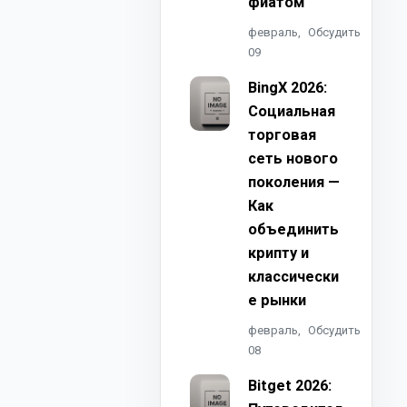
фиатом
февраль,
Обсудить
09
BingX 2026:
Социальная
торговая
сеть нового
поколения —
Как
объединить
крипту и
классически
е рынки
февраль,
Обсудить
08
Bitget 2026: