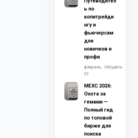
Путеводител
ь по
копитрейди
нгу и
фьючерсам
для
новичков и
профи
февраль,
Обсудить
07
MEXC 2026:
Охота за
гемами —
Полный гид
по топовой
бирже для
поиска