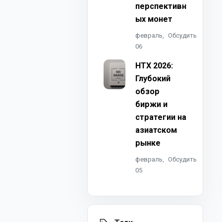
перспективн
ых монет
февраль,
Обсудить
06
HTX 2026:
Глубокий
обзор
биржи и
стратегии на
азиатском
рынке
февраль,
Обсудить
05