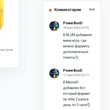
Комментарии
все
PowerBonD
18 мая 2024 20:55
В BLUM добавили
мини игру, где
можно фармить
смотров
дополнительно
поинты👌
PowerBonD
17 мая 2024 20:11
В MemeFi
добавлен бот
который фармит
за тебе 2 раза в
день по 3 часа👌