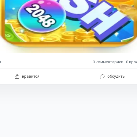
0
комментариев
0
про
0
нравится
обсудить