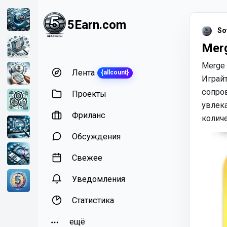
5Earn.com
So
Merg
Merge 
Лента
{allcount}
Играй
сопров
Проекты
увлек
Фриланс
колич
Обсуждения
Свежее
Уведомления
Статистика
ещё