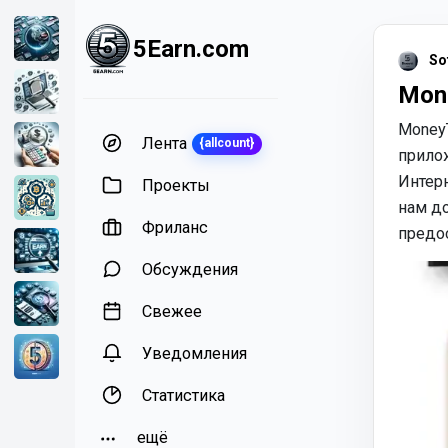
5Earn.com
So
Mone
MoneyT
Лента
{allcount}
прило
Интер
Проекты
нам д
Фриланс
предо
Обсуждения
Свежее
Уведомления
Статистика
ещё