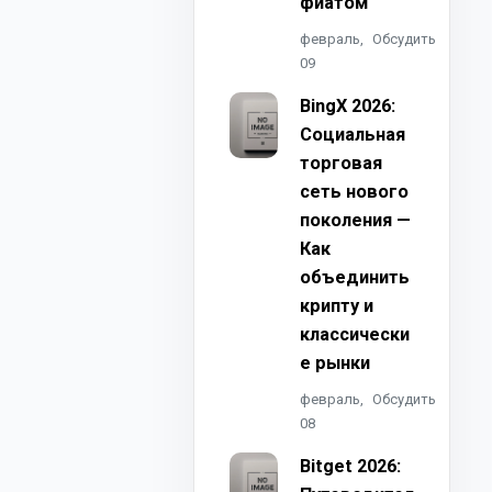
фиатом
февраль,
Обсудить
09
BingX 2026:
Социальная
торговая
сеть нового
поколения —
Как
объединить
крипту и
классически
е рынки
февраль,
Обсудить
08
Bitget 2026: