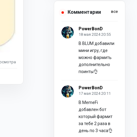
Комментарии
все
PowerBonD
18 мая 2024 20:55
В BLUM добавили
мини игру, где
можно фармить
осмотра
дополнительно
поинты👌
PowerBonD
17 мая 2024 20:11
В MemeFi
добавлен бот
который фармит
за тебе 2 раза в
день по 3 часа👌