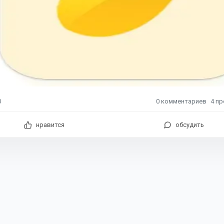
0
комментариев
4
пр
0
нравится
обсудить