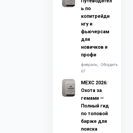
Путеводител
ь по
копитрейди
нгу и
фьючерсам
для
новичков и
профи
февраль,
Обсудить
07
MEXC 2026:
Охота за
гемами —
Полный гид
по топовой
бирже для
поиска