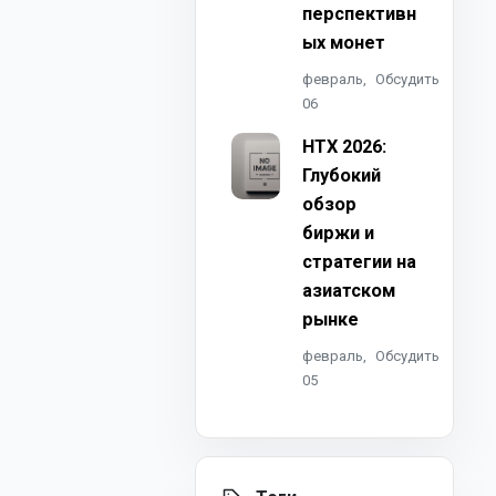
перспективн
ых монет
февраль,
Обсудить
06
HTX 2026:
Глубокий
обзор
биржи и
стратегии на
азиатском
рынке
февраль,
Обсудить
05