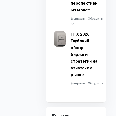
перспективн
ых монет
февраль,
Обсудить
06
HTX 2026:
Глубокий
обзор
биржи и
стратегии на
азиатском
рынке
февраль,
Обсудить
05