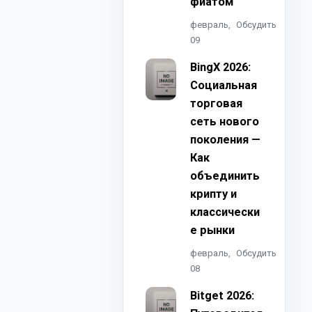
фиатом
февраль,
Обсудить
09
BingX 2026:
Социальная
торговая
сеть нового
поколения —
Как
объединить
крипту и
классически
е рынки
февраль,
Обсудить
08
Bitget 2026: