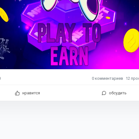
0
комментариев
12
про
0
нравится
обсудить