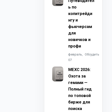
Путеводител
ь по
копитрейди
нгу и
фьючерсам
для
новичков и
профи
февраль,
Обсудить
07
MEXC 2026:
Охота за
гемами —
Полный гид
по топовой
бирже для
поиска