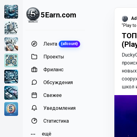
5Earn.com
Ad
"Play to
ТОП 
(Pla
Лента
{allcount}
DuckyC
Проекты
проис
Фриланс
новых
сооруж
Обсуждения
школ 
Свежее
Уведомления
Статистика
ещё