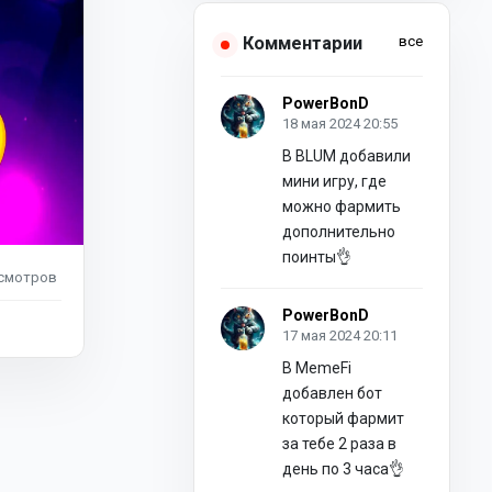
Комментарии
все
PowerBonD
18 мая 2024 20:55
В BLUM добавили
мини игру, где
можно фармить
дополнительно
поинты👌
смотров
PowerBonD
17 мая 2024 20:11
В MemeFi
добавлен бот
который фармит
за тебе 2 раза в
день по 3 часа👌