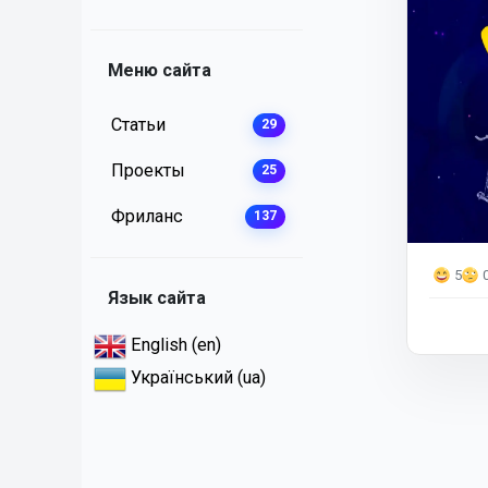
Меню сайта
Статьи
29
Проекты
25
Фриланс
137
5
Язык сайта
English (en)
Український (ua)