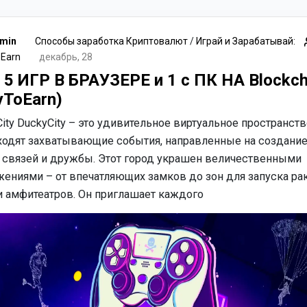
min
Способы заработка Криптовалют
/
Играй и Зарабатывай:
 Earn
декабрь, 28
5 ИГР В БРАУЗЕРЕ и 1 с ПК НА Blockch
yToEarn)
ity DuckyCity – это удивительное виртуальное пространств
ходят захватывающие события, направленные на создани
 связей и дружбы. Этот город украшен величественными
ениями – от впечатляющих замков до зон для запуска рак
и амфитеатров. Он приглашает каждого