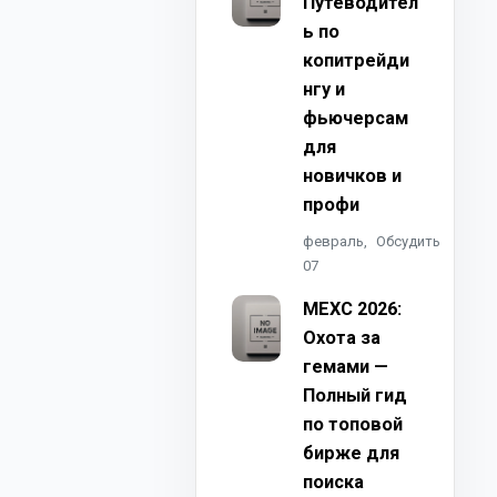
Путеводител
ь по
копитрейди
нгу и
фьючерсам
для
новичков и
профи
февраль,
Обсудить
07
MEXC 2026:
Охота за
гемами —
Полный гид
по топовой
бирже для
поиска