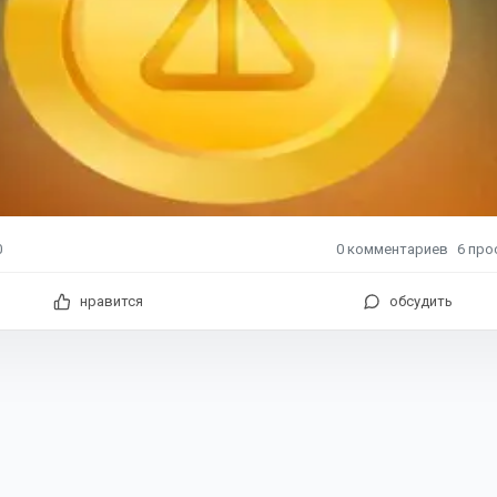
0
комментариев
6
про
0
нравится
обсудить