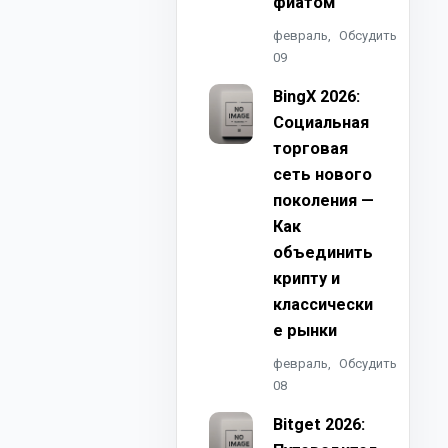
фиатом
февраль,
Обсудить
09
BingX 2026:
Социальная
торговая
сеть нового
поколения —
Как
объединить
крипту и
классически
е рынки
февраль,
Обсудить
08
Bitget 2026: