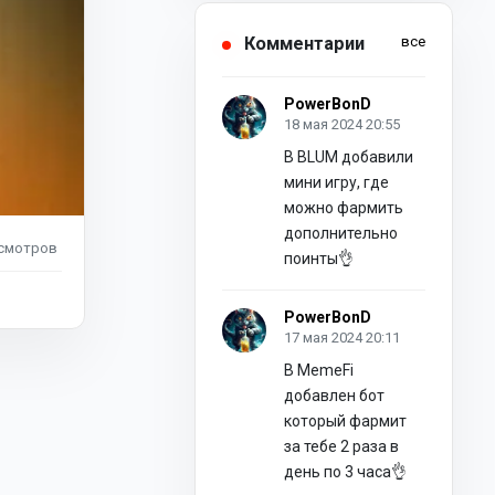
Комментарии
все
PowerBonD
18 мая 2024 20:55
В BLUM добавили
мини игру, где
можно фармить
дополнительно
смотров
поинты👌
PowerBonD
17 мая 2024 20:11
В MemeFi
добавлен бот
который фармит
за тебе 2 раза в
день по 3 часа👌