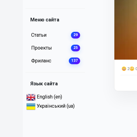
Меню сайта
Статьи
29
Проекты
25
Фриланс
137
2
Язык сайта
English (en)
Український (ua)