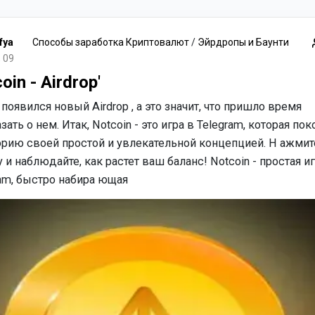
fya
Способы заработка Криптовалют
/
Эйрдропы и Баунти
 09
oin - Airdrop'
 появился новый Airdrop , а это значит, что пришло время
зать о нем. Итак, Notcoin - это игра в Telegram, которая по
орию своей простой и увлекательной концепцией. Н ажмит
 и наблюдайте, как растет ваш баланс! Notcoin - простая иг
am, быстро набира ющая