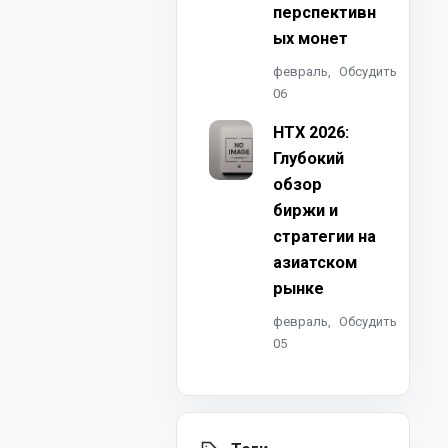
перспективн
ых монет
февраль,
Обсудить
06
HTX 2026:
Глубокий
обзор
биржи и
стратегии на
азиатском
рынке
февраль,
Обсудить
05