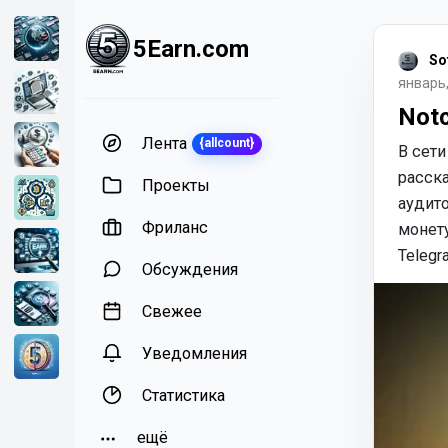
5Earn.com
So
январь,
Notc
Лента
{allcount}
В сети
расска
Проекты
аудит
Фриланс
монету
Telegr
Обсуждения
Свежее
Уведомления
Статистика
ещё