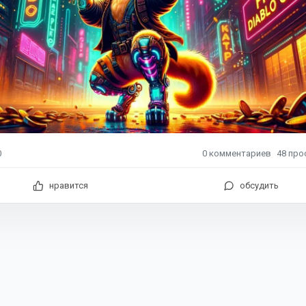
0
комментариев
48
про
0
нравится
обсудить