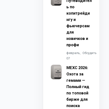
Путеводител
ь по
копитрейди
нгу и
фьючерсам
для
новичков и
профи
февраль,
Обсудить
07
MEXC 2026:
Охота за
гемами —
Полный гид
по топовой
бирже для
поиска