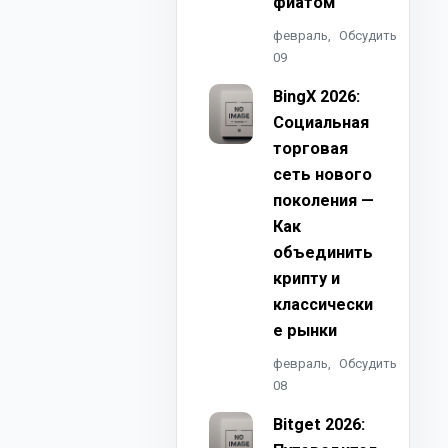
фиатом
февраль,
Обсудить
09
BingX 2026:
Социальная
торговая
сеть нового
поколения —
Как
объединить
крипту и
классически
е рынки
февраль,
Обсудить
08
Bitget 2026: