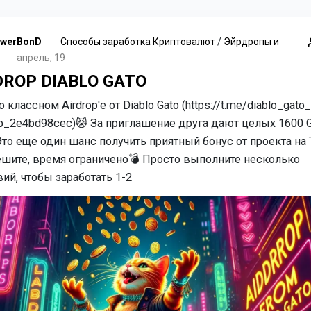
werBonD
Способы заработка Криптовалют
/
Эйрдропы и
апрель, 19
DROP DIABLO GATO
о классном Airdrop'е от Diablo Gato (https://t.me/diablo_gato
rp_2e4bd98cec)😾 За приглашение друга дают целых 1600 
Это еще один шанс получить приятный бонус от проекта на
ешите, время ограничено💣 Просто выполните несколько
ий, чтобы заработать 1-2