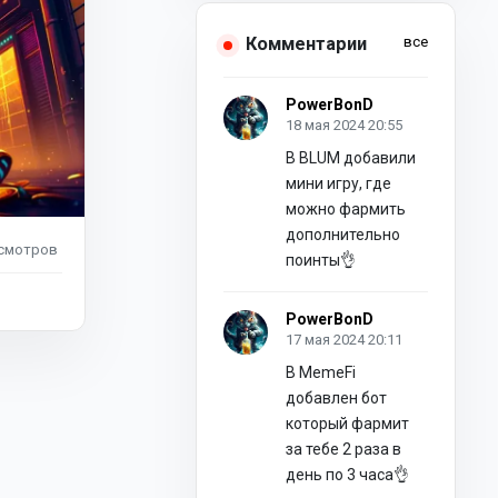
Комментарии
все
PowerBonD
18 мая 2024 20:55
В BLUM добавили
мини игру, где
можно фармить
дополнительно
смотров
поинты👌
PowerBonD
17 мая 2024 20:11
В MemeFi
добавлен бот
который фармит
за тебе 2 раза в
день по 3 часа👌