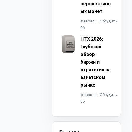
перспективн
ых монет
февраль,
Обсудить
06
HTX 2026:
Глубокий
обзор
биржи и
стратегии на
азиатском
рынке
февраль,
Обсудить
05