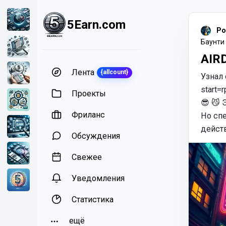
5Earn.com
Po
Баунти
AIR
Лента
{allcount}
Узнал 
start=
Проекты
😎 😼 
Фриланс
Но сп
действ
Обсуждения
Свежее
Уведомления
Статистика
ещё