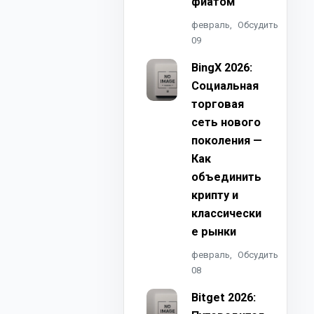
фиатом
февраль,
Обсудить
09
BingX 2026:
Социальная
торговая
сеть нового
поколения —
Как
объединить
крипту и
классически
е рынки
февраль,
Обсудить
08
Bitget 2026: