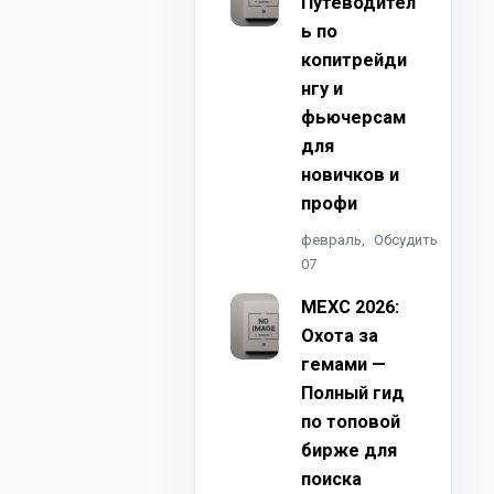
Путеводител
ь по
копитрейди
нгу и
фьючерсам
для
новичков и
профи
февраль,
Обсудить
07
MEXC 2026:
Охота за
гемами —
Полный гид
по топовой
бирже для
поиска