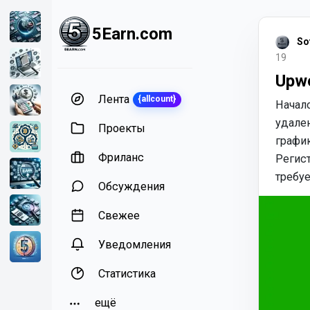
5Earn.com
So
19
Upw
Лента
{allcount}
Начало
удален
Проекты
график
Фриланс
Регист
требуе
Обсуждения
Свежее
Уведомления
Статистика
ещё