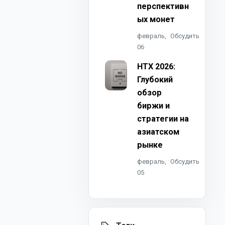
перспективн
ых монет
февраль,
Обсудить
06
HTX 2026:
Глубокий
обзор
биржи и
стратегии на
азиатском
рынке
февраль,
Обсудить
05