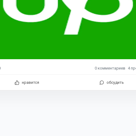
0
комментариев
4
пр
0
нравится
обсудить