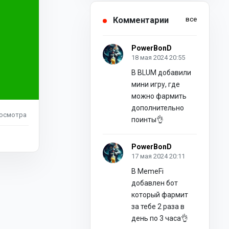
Комментарии
все
PowerBonD
18 мая 2024 20:55
В BLUM добавили
мини игру, где
можно фармить
дополнительно
осмотра
поинты👌
PowerBonD
17 мая 2024 20:11
В MemeFi
добавлен бот
который фармит
за тебе 2 раза в
день по 3 часа👌