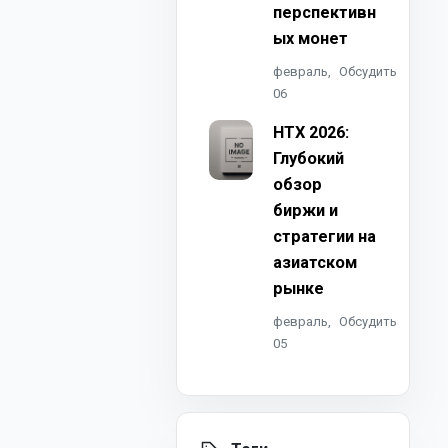
перспективн
ых монет
февраль,
Обсудить
06
HTX 2026:
Глубокий
обзор
биржи и
стратегии на
азиатском
рынке
февраль,
Обсудить
05