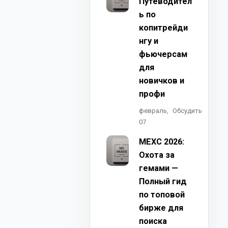
Путеводител
ь по
копитрейди
нгу и
фьючерсам
для
новичков и
профи
февраль,
Обсудить
07
MEXC 2026:
Охота за
гемами —
Полный гид
по топовой
бирже для
поиска