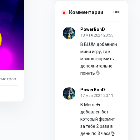
Комментарии
все
PowerBonD
18 мая 2024 20:55
В BLUM добавили
мини игру, где
можно фармить
дополнительно
поинты👌
смотров
PowerBonD
17 мая 2024 20:11
В MemeFi
добавлен бот
который фармит
за тебе 2 раза в
день по 3 часа👌