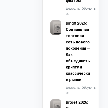
фиатом
февраль,
Обсудить
09
BingX 2026:
Социальная
торговая
сеть нового
поколения —
Как
объединить
крипту и
классически
е рынки
февраль,
Обсудить
08
Bitget 2026: