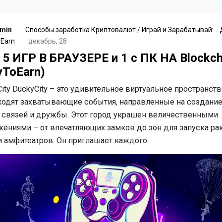
min
Способы заработка Криптовалют
/
Играй и Зарабатывай:
 Earn
декабрь, 28
5 ИГР В БРАУЗЕРЕ и 1 с ПК НА Blockch
yToEarn)
ity DuckyCity – это удивительное виртуальное пространств
ходят захватывающие события, направленные на создани
 связей и дружбы. Этот город украшен величественными
ениями – от впечатляющих замков до зон для запуска рак
и амфитеатров. Он приглашает каждого