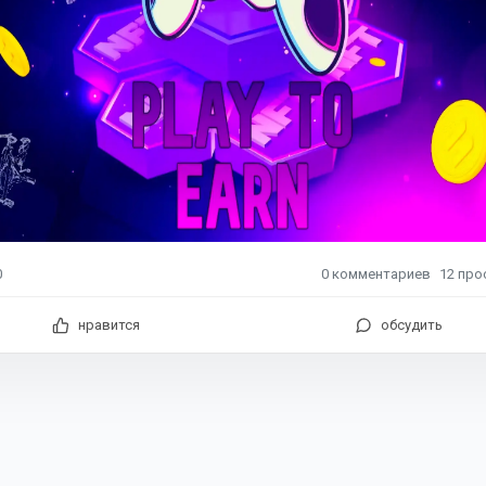
0
комментариев
12
про
0
нравится
обсудить