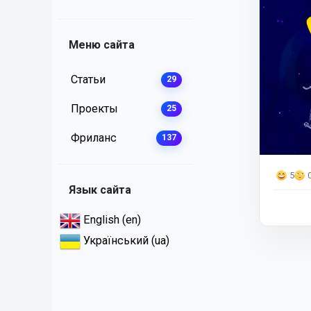
Меню сайта
Статьи
29
Проекты
25
Фриланс
137
5
Язык сайта
English (en)
Український (ua)