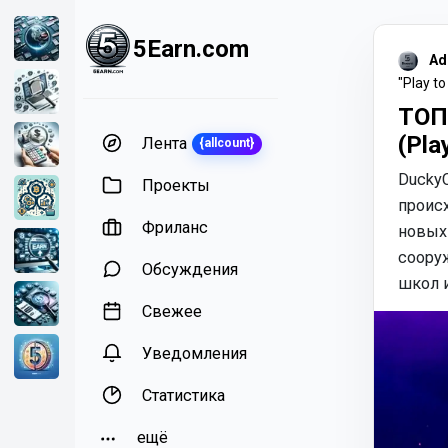
5Earn.com
Ad
"Play to
ТОП 
(Pla
Лента
{allcount}
DuckyC
Проекты
проис
Фриланс
новых
сооруж
Обсуждения
школ 
Свежее
Уведомления
Статистика
ещё