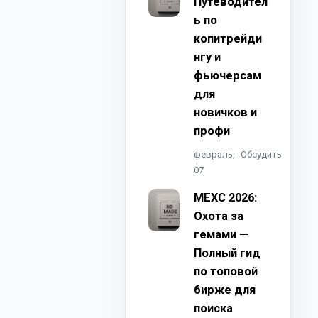
Путеводител
ь по
копитрейди
нгу и
фьючерсам
для
новичков и
профи
февраль,
Обсудить
07
MEXC 2026:
Охота за
гемами —
Полный гид
по топовой
бирже для
поиска