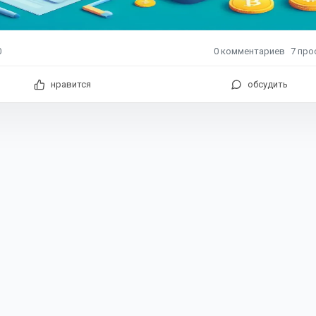
0
комментариев
7
про
0
нравится
обсудить