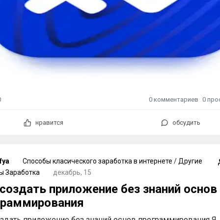
0
комментариев
0
про
0
нравится
обсудить
fya
Способы класического заработка в интернете
/
Другие
ы Заработка
декабрь, 15
 создать приложение без знаний основ
граммирования
оздать приложение без знаний основ программирования Я