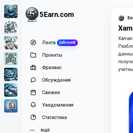
5Earn.com
So
Xama
Xaman 
Лента
{allcount}
Разбл
данных
Проекты
получ
Фриланс
учетны
Обсуждения
Свежее
Уведомления
Статистика
ещё