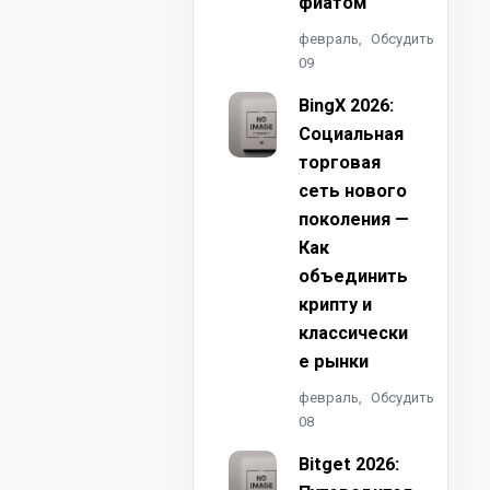
фиатом
февраль,
Обсудить
09
BingX 2026:
Социальная
торговая
сеть нового
поколения —
Как
объединить
крипту и
классически
е рынки
февраль,
Обсудить
08
Bitget 2026: