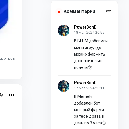
Комментарии
все
PowerBonD
18 мая 2024 20:55
В BLUM добавили
мини игру, где
можно фармить
смотров
дополнительно
поинты👌
PowerBonD
17 мая 2024 20:11
В MemeFi
добавлен бот
который фармит
за тебе 2 раза в
день по 3 часа👌