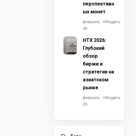
перспективн
ых монет
февраль,
Обсудить
06
HTX 2026:
Глубокий
обзор
биржи и
стратегии на
азиатском
рынке
февраль,
Обсудить
05