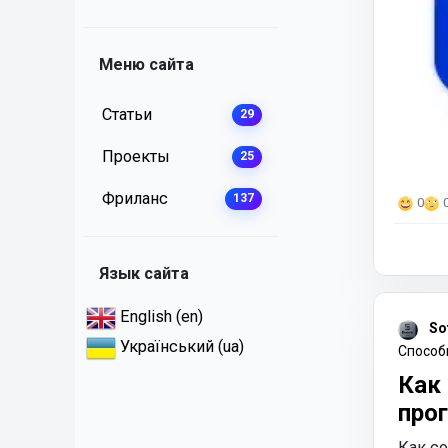
Меню сайта
Статьи
29
Проекты
25
Фриланс
137
0
Язык сайта
English (en)
So
Український (ua)
Способ
Как
про
Как с