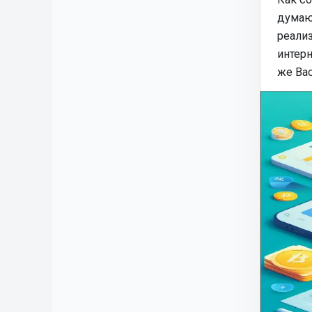
думаю,
реализ
интерн
же Вас