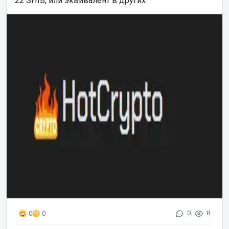
22 SHIB, или эквивалент в других
0
8
0
0