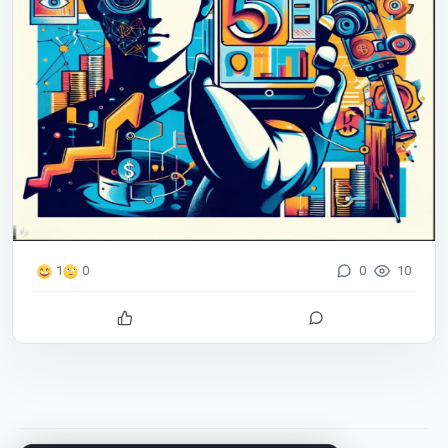
0
10
1
0