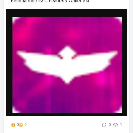
безопасность! С Fearless Wallet вы
0
1
0
0